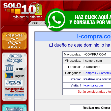
i-compra.c
El dueño de este dominio lo ha
Mayusculas:
I-COMPRA.COM
Minusculas:
i-compra.com
Longitud:
8 caracteres
Categorias:
Compras y Comercio
Precio:
Realizar una oferta
Visitar!
i-compra.com
Serán consideradas ofer
Realizar una Oferta