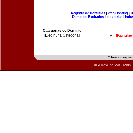
Registro de Dominios
|
Web Hosting
|
D
Dominios Expirados
|
Industrias
|
Indu
Categorías de Dominio:
[Pág. princi
** Precios expre
© 2002/2022 Solo10.com