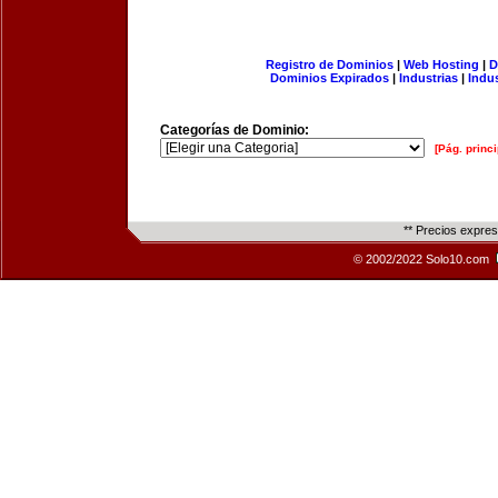
Registro de Dominios
|
Web Hosting
|
D
Dominios Expirados
|
Industrias
|
Indu
Categorías de Dominio:
[Pág. princi
** Precios expre
© 2002/2022 Solo10.com