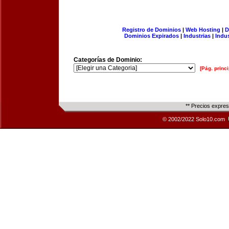
Registro de Dominios
|
Web Hosting
|
D
Dominios Expirados
|
Industrias
|
Indu
Categorías de Dominio:
[Pág. princi
** Precios expre
© 2002/2022 Solo10.com