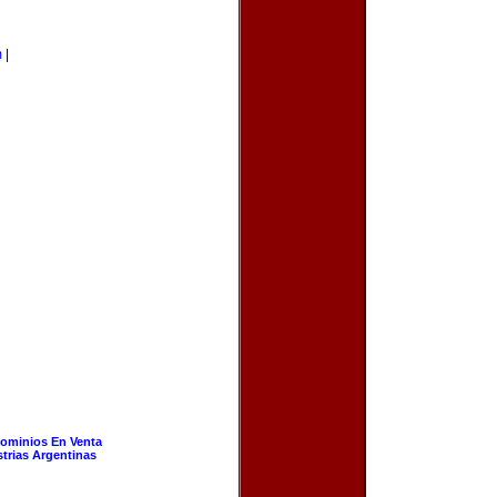
m
|
ominios En Venta
strias Argentinas