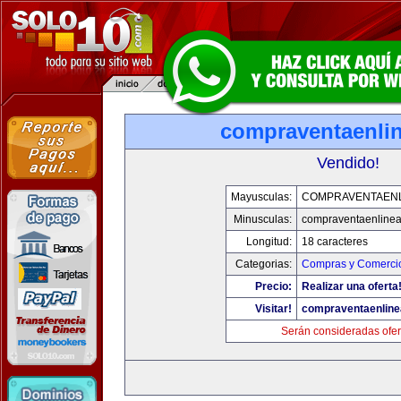
compraventaenli
Vendido!
Mayusculas:
COMPRAVENTAENL
Minusculas:
compraventaenline
Longitud:
18 caracteres
Categorias:
Compras y Comercio
Precio:
Realizar una oferta
Visitar!
compraventaenlin
Serán consideradas ofer