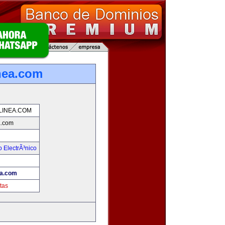
nea.com
INEA.COM
a.com
 ElectrÃ³nico
!
ea.com
tas