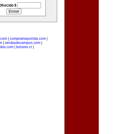
Ofrecido $
.com
|
compramayorista.com
|
om
|
ventasdecampos.com
|
ntas.com
|
turismo.cr
|