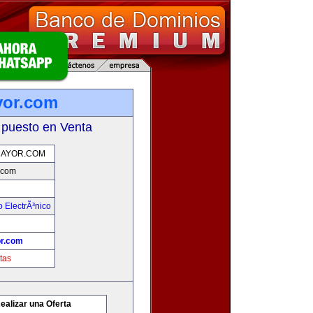
yor.com
 puesto en Venta
AYOR.COM
.com
 ElectrÃ³nico
r.com
tas
ealizar una Oferta