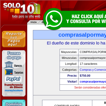
comprasalporma
El dueño de este dominio lo ha
Mayusculas:
COMPRASALPORM
Minusculas:
comprasalpormayor
Longitud:
17 caracteres
Categorias:
Compras y Comercio
Precio:
$750.00
Visitar!
comprasalpormayo
Serán consideradas ofer
R