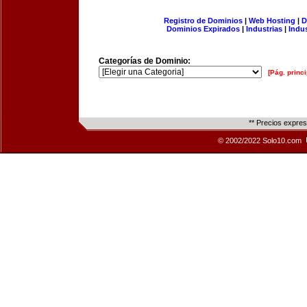
Registro de Dominios
|
Web Hosting
|
D
Dominios Expirados
|
Industrias
|
Indu
Categorías de Dominio:
[Pág. princi
** Precios expre
© 2002/2022 Solo10.com