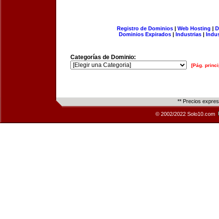
Registro de Dominios
|
Web Hosting
|
D
Dominios Expirados
|
Industrias
|
Indu
Categorías de Dominio:
[Pág. princi
** Precios expre
© 2002/2022 Solo10.com