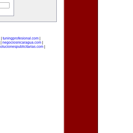
|
tuningprofesional.com
|
|
negociosnicaragua.com
|
solucionespublicitarias.com
|