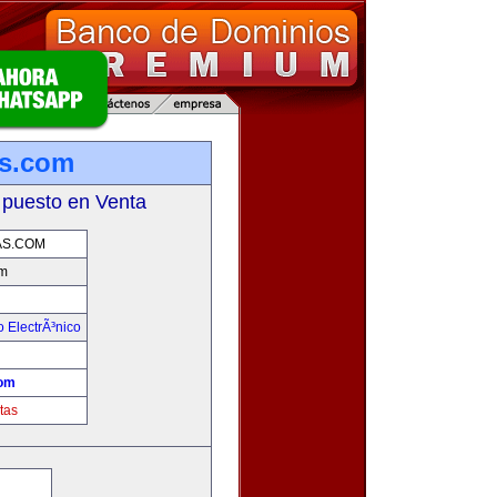
s.com
 puesto en Venta
S.COM
m
 ElectrÃ³nico
!
om
tas