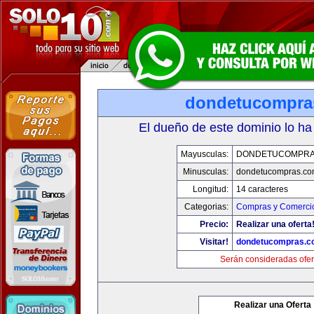
dondetucompra
El dueño de este dominio lo ha
Mayusculas:
DONDETUCOMPRA
Minusculas:
dondetucompras.co
Longitud:
14 caracteres
Categorias:
Compras y Comercio
Precio:
Realizar una oferta
Visitar!
dondetucompras.c
Serán consideradas ofer
Realizar una Oferta