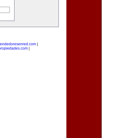
endedoresenred.com
|
propiedades.com
|