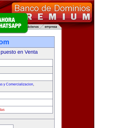
com
 puesto en Venta
as y Comercializacion
,
tas