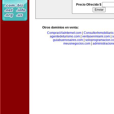
Precio Ofrecido $
Otros dominios en venta:
ComprasViaInternet.com
|
ConsultorInmobiliari
agentedeturismo.com
|
ventasenmiami.com
|
s
guiabuenosaires.com
|
soloprogramacion.c
meusnegocios.com
|
administracio