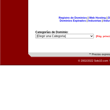
Registro de Dominios
|
Web Hosting
|
D
Dominios Expirados
|
Industrias
|
Indu
Categorías de Dominio:
[Pág. princi
** Precios expre
© 2002/2022 Solo10.com