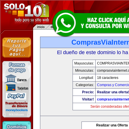
ComprasViaInter
El dueño de este dominio lo ha
Mayusculas:
COMPRASVIAINTE
Minusculas:
comprasviainternet
Longitud:
18 caracteres
Categorias:
Compras y Comercio
Precio:
Realizar una oferta
Visitar!
comprasviainterne
Serán consideradas ofer
Realizar una Oferta