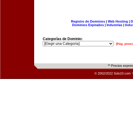
Registro de Dominios
|
Web Hosting
|
D
Dominios Expirados
|
Industrias
|
Indu
Categorías de Dominio:
[Pág. princi
** Precios expre
© 2002/2022 Solo10.com