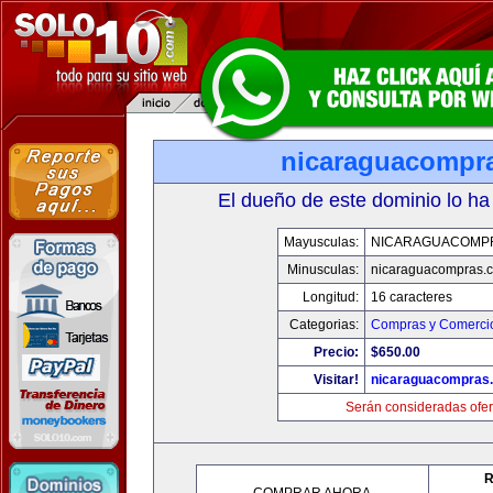
nicaraguacompr
El dueño de este dominio lo ha
Mayusculas:
NICARAGUACOMP
Minusculas:
nicaraguacompras.
Longitud:
16 caracteres
Categorias:
Compras y Comercio
Precio:
$650.00
Visitar!
nicaraguacompras
Serán consideradas ofer
R