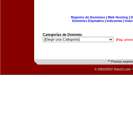
Registro de Dominios
|
Web Hosting
|
D
Dominios Expirados
|
Industrias
|
Indu
Categorías de Dominio:
[Pág. princi
** Precios expre
© 2002/2022 Solo10.com