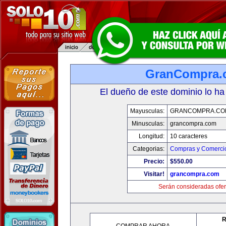
GranCompra.
El dueño de este dominio lo ha
Mayusculas:
GRANCOMPRA.CO
Minusculas:
grancompra.com
Longitud:
10 caracteres
Categorias:
Compras y Comercio
Precio:
$550.00
Visitar!
grancompra.com
Serán consideradas ofer
R