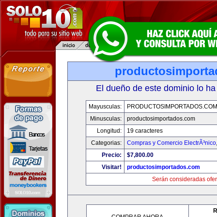
productosimport
El dueño de este dominio lo ha
Mayusculas:
PRODUCTOSIMPORTADOS.CO
Minusculas:
productosimportados.com
Longitud:
19 caracteres
Categorias:
Compras y Comercio ElectrÃ³nico
Precio:
$7,800.00
Visitar!
productosimportados.com
Serán consideradas ofer
R