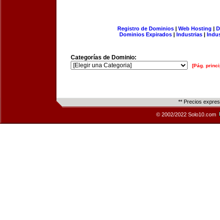
Registro de Dominios
|
Web Hosting
|
D
Dominios Expirados
|
Industrias
|
Indu
Categorías de Dominio:
[Pág. princi
** Precios expre
© 2002/2022 Solo10.com