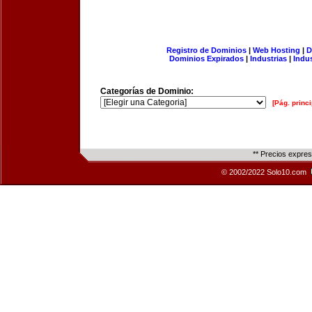
Registro de Dominios
|
Web Hosting
|
D
Dominios Expirados
|
Industrias
|
Indu
Categorías de Dominio:
[Pág. princi
** Precios expre
© 2002/2022 Solo10.com