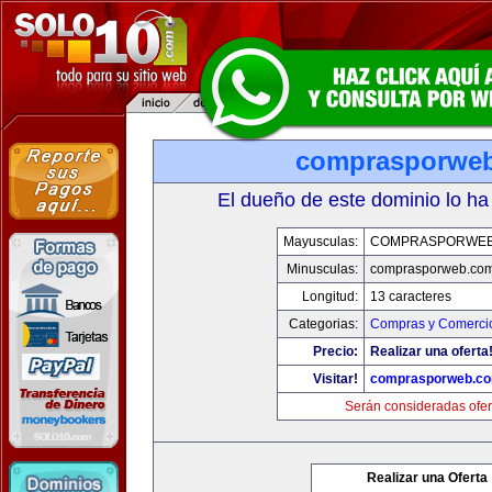
comprasporwe
El dueño de este dominio lo ha
Mayusculas:
COMPRASPORWEB
Minusculas:
comprasporweb.co
Longitud:
13 caracteres
Categorias:
Compras y Comercio
Precio:
Realizar una oferta
Visitar!
comprasporweb.c
Serán consideradas ofer
Realizar una Oferta