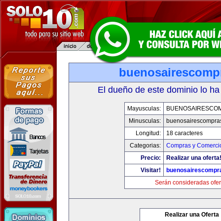
buenosairescomp
El dueño de este dominio lo ha
Mayusculas:
BUENOSAIRESCO
Minusculas:
buenosairescompra
Longitud:
18 caracteres
Categorias:
Compras y Comercio
Precio:
Realizar una oferta
Visitar!
buenosairescompr
Serán consideradas ofer
Realizar una Oferta