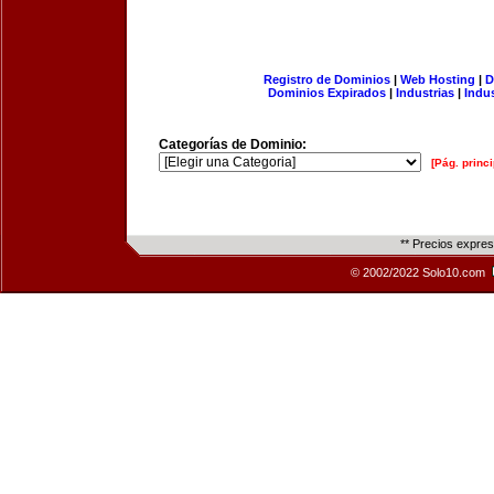
Registro de Dominios
|
Web Hosting
|
D
Dominios Expirados
|
Industrias
|
Indu
Categorías de Dominio:
[Pág. princi
** Precios expre
© 2002/2022 Solo10.com