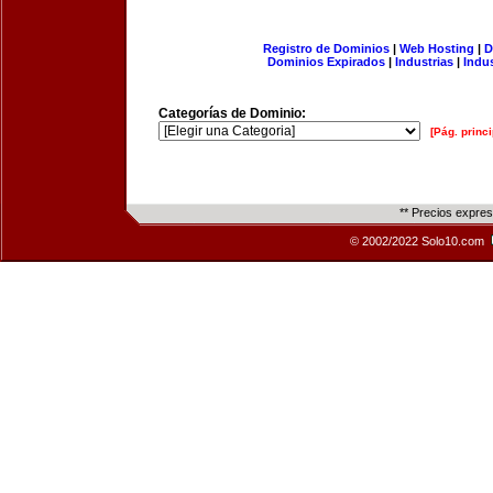
Registro de Dominios
|
Web Hosting
|
D
Dominios Expirados
|
Industrias
|
Indu
Categorías de Dominio:
[Pág. princi
** Precios expre
© 2002/2022 Solo10.com