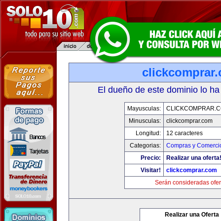
clickcomprar
El dueño de este dominio lo ha
Mayusculas:
CLICKCOMPRAR.
Minusculas:
clickcomprar.com
Longitud:
12 caracteres
Categorias:
Compras y Comercio
Precio:
Realizar una oferta
Visitar!
clickcomprar.com
Serán consideradas ofer
Realizar una Oferta