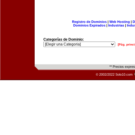
Registro de Dominios
|
Web Hosting
|
D
Dominios Expirados
|
Industrias
|
Indu
Categorías de Dominio:
[Pág. princi
** Precios expre
© 2002/2022 Solo10.com