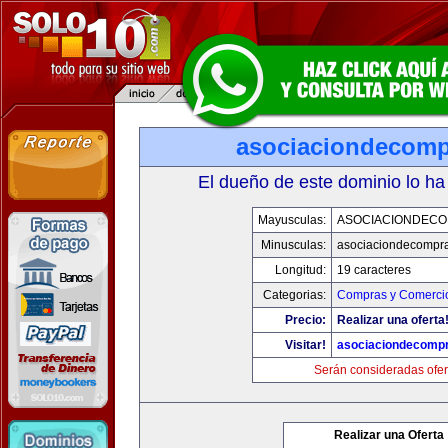
asociaciondecom
El dueño de este dominio lo ha
Mayusculas:
ASOCIACIONDEC
Minusculas:
asociaciondecompr
Longitud:
19 caracteres
Categorias:
Compras y Comercio
Precio:
Realizar una oferta
Visitar!
asociaciondecomp
Serán consideradas ofer
Realizar una Oferta