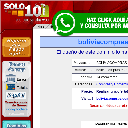
boliviacompra
El dueño de este dominio lo ha
Mayusculas:
BOLIVIACOMPRAS
Minusculas:
boliviacompras.com
Longitud:
14 caracteres
Categorias:
Compras y Comercio
Precio:
Realizar una oferta
Visitar!
boliviacompras.co
Serán consideradas ofer
Realizar una Oferta