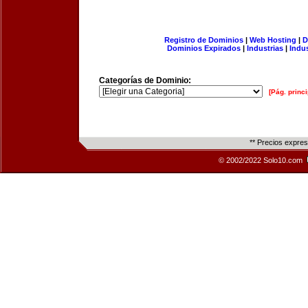
Registro de Dominios
|
Web Hosting
|
D
Dominios Expirados
|
Industrias
|
Indu
Categorías de Dominio:
[Pág. princi
** Precios expre
© 2002/2022 Solo10.com