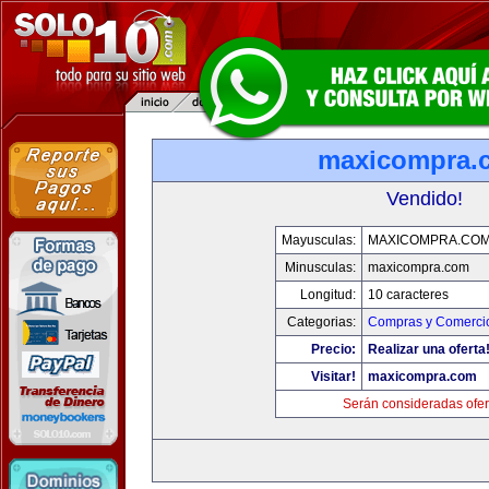
maxicompra.
Vendido!
Mayusculas:
MAXICOMPRA.CO
Minusculas:
maxicompra.com
Longitud:
10 caracteres
Categorias:
Compras y Comercio
Precio:
Realizar una oferta
Visitar!
maxicompra.com
Serán consideradas ofer