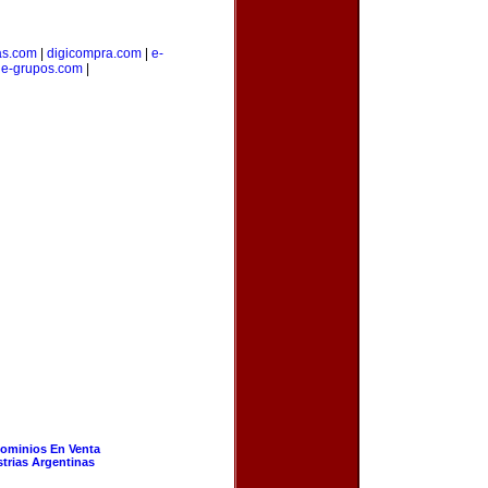
as.com
|
digicompra.com
|
e-
|
e-grupos.com
|
ominios En Venta
strias Argentinas