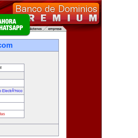
.com
M
 ElectrÃ³nico
!
tas