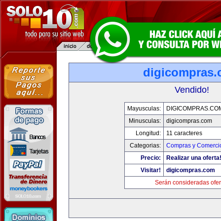
digicompras
Vendido!
Mayusculas:
DIGICOMPRAS.CO
Minusculas:
digicompras.com
Longitud:
11 caracteres
Categorias:
Compras y Comercio
Precio:
Realizar una oferta
Visitar!
digicompras.com
Serán consideradas ofer