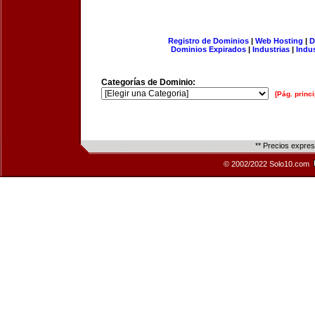
Registro de Dominios
|
Web Hosting
|
D
Dominios Expirados
|
Industrias
|
Indu
Categorías de Dominio:
[Pág. princi
** Precios expre
© 2002/2022 Solo10.com