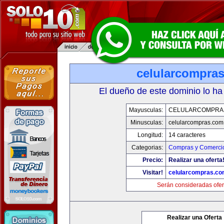
celularcompra
El dueño de este dominio lo ha
Mayusculas:
CELULARCOMPRA
Minusculas:
celularcompras.com
Longitud:
14 caracteres
Categorias:
Compras y Comercio
Precio:
Realizar una oferta
Visitar!
celularcompras.co
Serán consideradas ofer
Realizar una Oferta