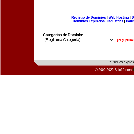
Registro de Dominios
|
Web Hosting
|
D
Dominios Expirados
|
Industrias
|
Indu
Categorías de Dominio:
[Pág. princi
** Precios expre
© 2002/2022 Solo10.com