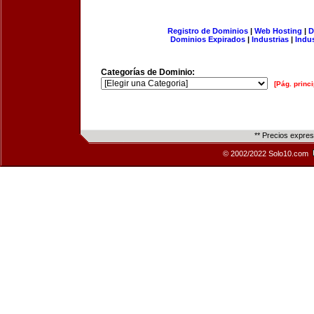
Registro de Dominios
|
Web Hosting
|
D
Dominios Expirados
|
Industrias
|
Indu
Categorías de Dominio:
[Pág. princi
** Precios expre
© 2002/2022 Solo10.com