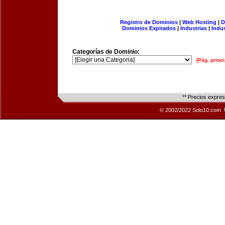
Registro de Dominios
|
Web Hosting
|
D
Dominios Expirados
|
Industrias
|
Indu
Categorías de Dominio:
[Pág. princi
** Precios expre
© 2002/2022 Solo10.com