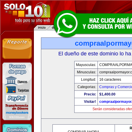
compraalpormay
El dueño de este dominio lo ha
Mayusculas:
COMPRAALPORMA
Minusculas:
compraalpormayor.
Longitud:
16 caracteres
Categorias:
Compras y Comercio
Precio:
$1,400.00
Visitar!
compraalpormayor
Serán consideradas ofer
R