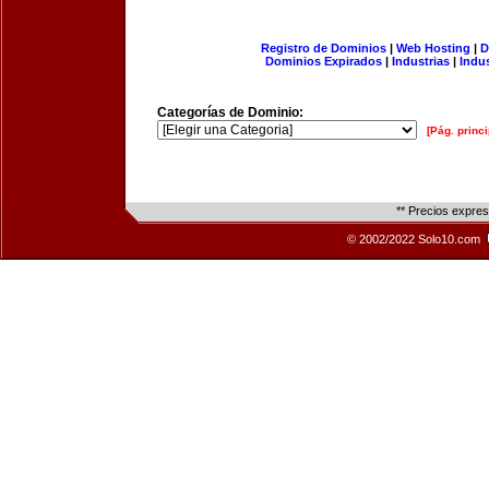
Registro de Dominios
|
Web Hosting
|
D
Dominios Expirados
|
Industrias
|
Indu
Categorías de Dominio:
[Pág. princi
** Precios expre
© 2002/2022 Solo10.com