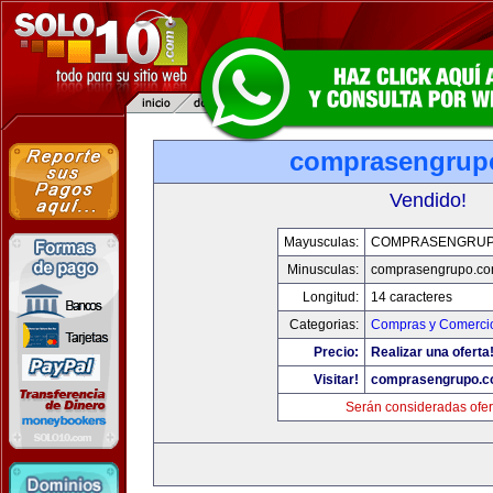
comprasengrup
Vendido!
Mayusculas:
COMPRASENGRUP
Minusculas:
comprasengrupo.c
Longitud:
14 caracteres
Categorias:
Compras y Comercio
Precio:
Realizar una oferta
Visitar!
comprasengrupo.
Serán consideradas ofer