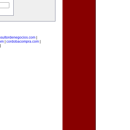
nsultordenegocios.com
|
com
|
cordobacompra.com
|
|