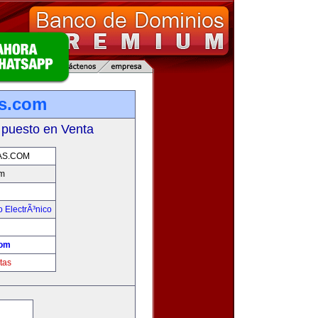
s.com
 puesto en Venta
S.COM
m
 ElectrÃ³nico
!
com
tas