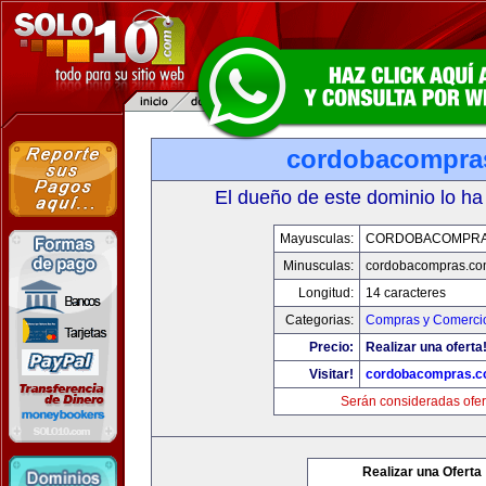
cordobacompra
El dueño de este dominio lo ha
Mayusculas:
CORDOBACOMPRA
Minusculas:
cordobacompras.co
Longitud:
14 caracteres
Categorias:
Compras y Comercio
Precio:
Realizar una oferta
Visitar!
cordobacompras.
Serán consideradas ofer
Realizar una Oferta