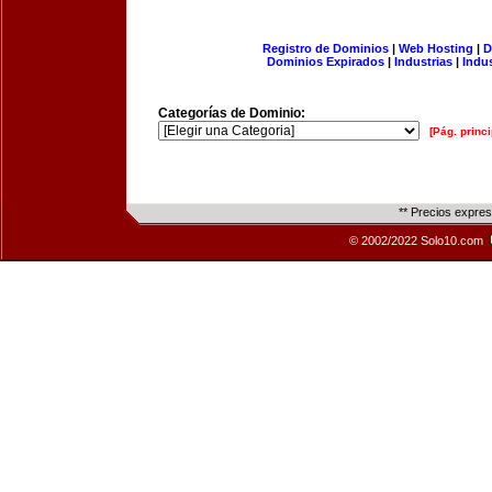
Registro de Dominios
|
Web Hosting
|
D
Dominios Expirados
|
Industrias
|
Indu
Categorías de Dominio:
[Pág. princi
** Precios expre
© 2002/2022 Solo10.com