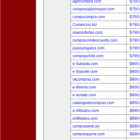
agrocompra.com
$750
comprasalpormayor.com
$750
compucompra.com
$750
Comercios.biz
$790
miamiofertas.com
$799
compracondescuento.com
$799
joyasyregalos.com
$799
compraschile.com
$799
e-Subasta.com
$800
e-Soporte.com
$800
okcompras.com
$800
e-libreria.com
$800
e-remate.com
$800
catalogodecompras.com
$850
e-Afiliados.com
$899
eAfiliados.com
$899
comprasweb.es
$899
compraspyme.com
$899