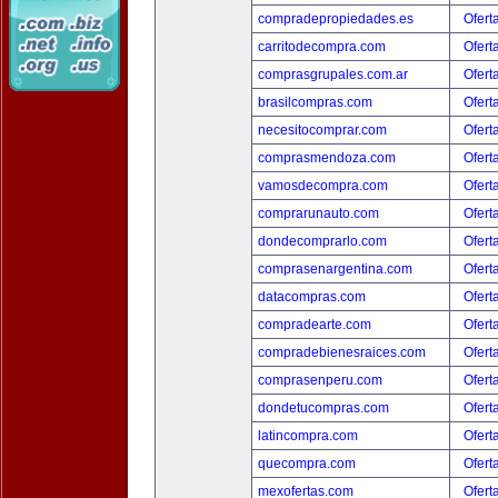
compradepropiedades.es
Ofert
carritodecompra.com
Ofert
comprasgrupales.com.ar
Ofert
brasilcompras.com
Ofert
necesitocomprar.com
Ofert
comprasmendoza.com
Ofert
vamosdecompra.com
Ofert
comprarunauto.com
Ofert
dondecomprarlo.com
Ofert
comprasenargentina.com
Ofert
datacompras.com
Ofert
compradearte.com
Ofert
compradebienesraices.com
Ofert
comprasenperu.com
Ofert
dondetucompras.com
Ofert
latincompra.com
Ofert
quecompra.com
Ofert
mexofertas.com
Ofert