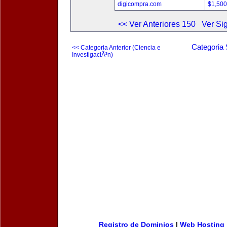
digicompra.com
$1,50
<< Ver Anteriores 150
Ver Si
Categoria 
<< Categoria Anterior (Ciencia e
InvestigaciÃ³n)
Registro de Dominios
|
Web Hosting